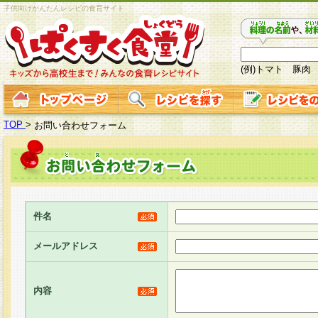
子供向けかんたんレシピの食育サイト
(例)トマト 豚肉
TOP
>
お問い合わせフォーム
件名
メールアドレス
内容