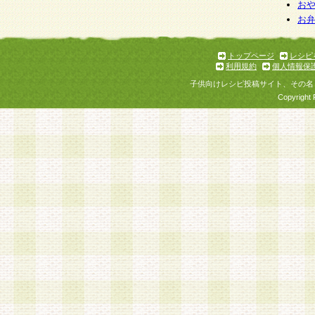
個人情報を与えることは任意ですが、個人情報
お
お
意をいただけない場合には、当社のサービスの
お問い合わせ・ご相談への対応ができない場合
了承ください。
トップページ
レシピ
利用規約
個人情報保
子供向けレシピ投稿サイト、その名
Copyright 