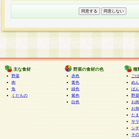
本フォームでは、セッション管理のためCooki
○個人情報の第三者提供について
ご本人の同意がある場合または法令に基づく場
力いただく個人情報は第三者に提供しません。
○個人情報の委託について
個人情報の取り扱いを外部に委託する場合は、
情報管理基準を満たす企業を選定して委託を行
が行われるよう監督します。
主な食材
野菜の食材の色
種
○開示対象個人情報の開示等および問い合わせ窓口
野菜
赤色
ご
本人からの求めにより、当社が本件により取得
肉
黄色
め
魚
緑色
ぱ
報の利用目的の通知・開示・内容の訂正・追加
くだもの
紫色
野
停止・消去及び第三者への提供の禁止（以下、
白色
お
といいます。）に応じます。
お
開示等に応じる窓口は以下になります。
た
ぱくすく食堂個人情報お客様相談窓口
paku-
サ
m
シ
そ