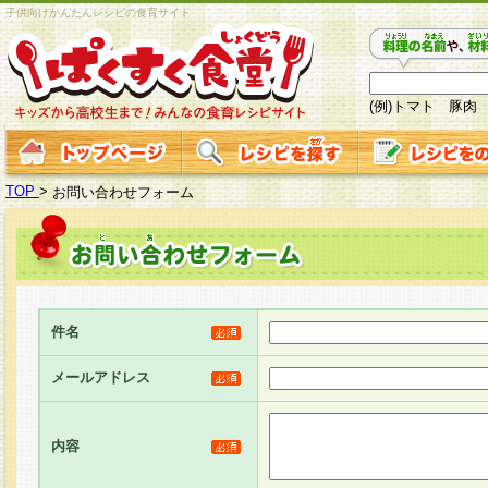
子供向けかんたんレシピの食育サイト
(例)トマト 豚肉
TOP
>
お問い合わせフォーム
件名
メールアドレス
内容