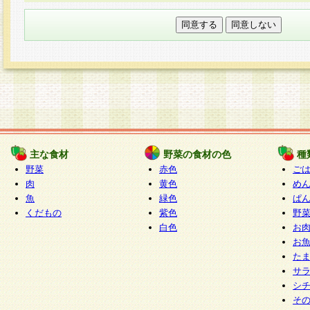
本フォームでは、セッション管理のためCooki
○個人情報の第三者提供について
ご本人の同意がある場合または法令に基づく場
力いただく個人情報は第三者に提供しません。
○個人情報の委託について
個人情報の取り扱いを外部に委託する場合は、
情報管理基準を満たす企業を選定して委託を行
が行われるよう監督します。
主な食材
野菜の食材の色
種
○開示対象個人情報の開示等および問い合わせ窓口
野菜
赤色
ご
本人からの求めにより、当社が本件により取得
肉
黄色
め
魚
緑色
ぱ
報の利用目的の通知・開示・内容の訂正・追加
くだもの
紫色
野
停止・消去及び第三者への提供の禁止（以下、
白色
お
といいます。）に応じます。
お
開示等に応じる窓口は以下になります。
た
ぱくすく食堂個人情報お客様相談窓口
paku-
サ
m
シ
そ