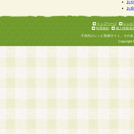
個人情報を与えることは任意ですが、個人情報
お
お
意をいただけない場合には、当社のサービスの
お問い合わせ・ご相談への対応ができない場合
了承ください。
トップページ
レシピ
利用規約
個人情報保
子供向けレシピ投稿サイト、その名
Copyright 