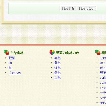
本フォームでは、セッション管理のためCooki
○個人情報の第三者提供について
ご本人の同意がある場合または法令に基づく場
力いただく個人情報は第三者に提供しません。
○個人情報の委託について
個人情報の取り扱いを外部に委託する場合は、
情報管理基準を満たす企業を選定して委託を行
が行われるよう監督します。
主な食材
野菜の食材の色
種
○開示対象個人情報の開示等および問い合わせ窓口
野菜
赤色
ご
本人からの求めにより、当社が本件により取得
肉
黄色
め
魚
緑色
ぱ
報の利用目的の通知・開示・内容の訂正・追加
くだもの
紫色
野
停止・消去及び第三者への提供の禁止（以下、
白色
お
といいます。）に応じます。
お
開示等に応じる窓口は以下になります。
た
ぱくすく食堂個人情報お客様相談窓口
paku-
サ
m
シ
そ