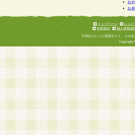
個人情報を与えることは任意ですが、個人情報
お
お
意をいただけない場合には、当社のサービスの
お問い合わせ・ご相談への対応ができない場合
了承ください。
トップページ
レシピ
利用規約
個人情報保
子供向けレシピ投稿サイト、その名
Copyright 