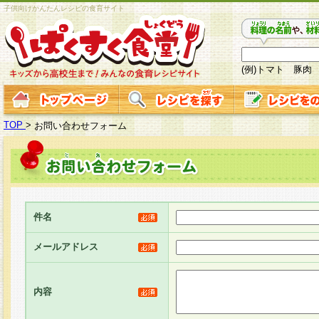
子供向けかんたんレシピの食育サイト
(例)トマト 豚肉
TOP
>
お問い合わせフォーム
件名
メールアドレス
内容