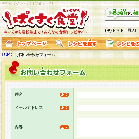
子供向けかんたんレシピの食育サイト
(例)トマト 豚肉
TOP
>
お問い合わせフォーム
件名
メールアドレス
内容