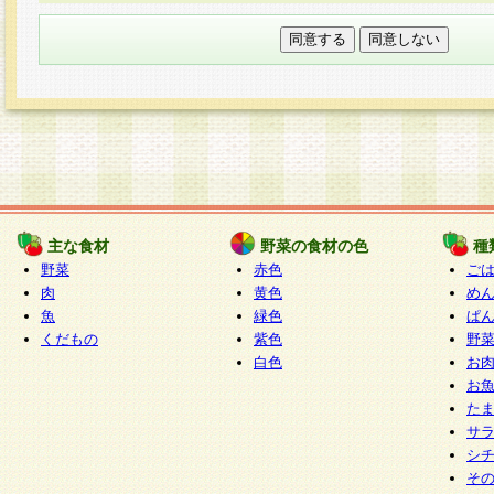
本フォームでは、セッション管理のためCooki
○個人情報の第三者提供について
ご本人の同意がある場合または法令に基づく場
力いただく個人情報は第三者に提供しません。
○個人情報の委託について
個人情報の取り扱いを外部に委託する場合は、
情報管理基準を満たす企業を選定して委託を行
が行われるよう監督します。
主な食材
野菜の食材の色
種
○開示対象個人情報の開示等および問い合わせ窓口
野菜
赤色
ご
本人からの求めにより、当社が本件により取得
肉
黄色
め
魚
緑色
ぱ
報の利用目的の通知・開示・内容の訂正・追加
くだもの
紫色
野
停止・消去及び第三者への提供の禁止（以下、
白色
お
といいます。）に応じます。
お
開示等に応じる窓口は以下になります。
た
ぱくすく食堂個人情報お客様相談窓口
paku-
サ
m
シ
そ