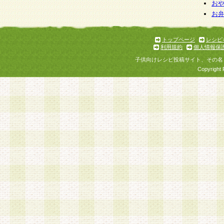
個人情報を与えることは任意ですが、個人情報
お
お
意をいただけない場合には、当社のサービスの
お問い合わせ・ご相談への対応ができない場合
了承ください。
トップページ
レシピ
利用規約
個人情報保
子供向けレシピ投稿サイト、その名
Copyright 