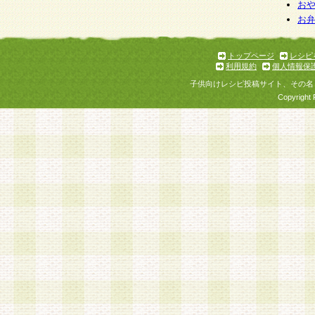
個人情報を与えることは任意ですが、個人情報
お
お
意をいただけない場合には、当社のサービスの
お問い合わせ・ご相談への対応ができない場合
了承ください。
トップページ
レシピ
利用規約
個人情報保
子供向けレシピ投稿サイト、その名
Copyright 