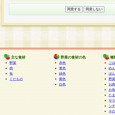
本フォームでは、セッション管理のためCooki
○個人情報の第三者提供について
ご本人の同意がある場合または法令に基づく場
力いただく個人情報は第三者に提供しません。
○個人情報の委託について
個人情報の取り扱いを外部に委託する場合は、
情報管理基準を満たす企業を選定して委託を行
が行われるよう監督します。
主な食材
野菜の食材の色
種
○開示対象個人情報の開示等および問い合わせ窓口
野菜
赤色
ご
本人からの求めにより、当社が本件により取得
肉
黄色
め
魚
緑色
ぱ
報の利用目的の通知・開示・内容の訂正・追加
くだもの
紫色
野
停止・消去及び第三者への提供の禁止（以下、
白色
お
といいます。）に応じます。
お
開示等に応じる窓口は以下になります。
た
ぱくすく食堂個人情報お客様相談窓口
paku-
サ
m
シ
そ