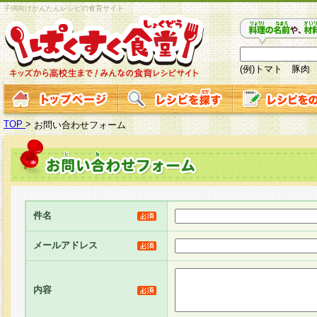
子供向けかんたんレシピの食育サイト
(例)トマト 豚肉
TOP
>
お問い合わせフォーム
件名
メールアドレス
内容