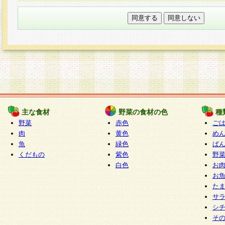
本フォームでは、セッション管理のためCooki
○個人情報の第三者提供について
ご本人の同意がある場合または法令に基づく場
力いただく個人情報は第三者に提供しません。
○個人情報の委託について
個人情報の取り扱いを外部に委託する場合は、
情報管理基準を満たす企業を選定して委託を行
が行われるよう監督します。
主な食材
野菜の食材の色
種
○開示対象個人情報の開示等および問い合わせ窓口
野菜
赤色
ご
本人からの求めにより、当社が本件により取得
肉
黄色
め
魚
緑色
ぱ
報の利用目的の通知・開示・内容の訂正・追加
くだもの
紫色
野
停止・消去及び第三者への提供の禁止（以下、
白色
お
といいます。）に応じます。
お
開示等に応じる窓口は以下になります。
た
ぱくすく食堂個人情報お客様相談窓口
paku-
サ
m
シ
そ