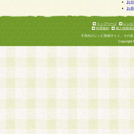
個人情報を与えることは任意ですが、個人情報
お
お
意をいただけない場合には、当社のサービスの
お問い合わせ・ご相談への対応ができない場合
了承ください。
トップページ
レシピ
利用規約
個人情報保
子供向けレシピ投稿サイト、その名
Copyright 