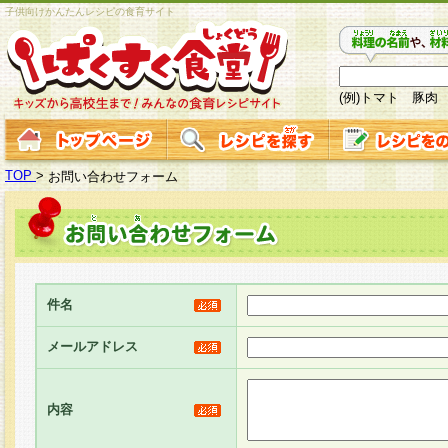
子供向けかんたんレシピの食育サイト
(例)トマト 豚肉
TOP
>
お問い合わせフォーム
件名
メールアドレス
内容