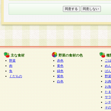
本フォームでは、セッション管理のためCooki
○個人情報の第三者提供について
ご本人の同意がある場合または法令に基づく場
力いただく個人情報は第三者に提供しません。
○個人情報の委託について
個人情報の取り扱いを外部に委託する場合は、
情報管理基準を満たす企業を選定して委託を行
が行われるよう監督します。
主な食材
野菜の食材の色
種
○開示対象個人情報の開示等および問い合わせ窓口
野菜
赤色
ご
本人からの求めにより、当社が本件により取得
肉
黄色
め
魚
緑色
ぱ
報の利用目的の通知・開示・内容の訂正・追加
くだもの
紫色
野
停止・消去及び第三者への提供の禁止（以下、
白色
お
といいます。）に応じます。
お
開示等に応じる窓口は以下になります。
た
ぱくすく食堂個人情報お客様相談窓口
paku-
サ
m
シ
そ