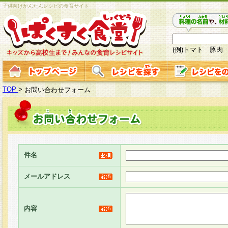
子供向けかんたんレシピの食育サイト
(例)トマト 豚肉
TOP
>
お問い合わせフォーム
件名
メールアドレス
内容