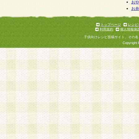
個人情報を与えることは任意ですが、個人情報
お
お
意をいただけない場合には、当社のサービスの
お問い合わせ・ご相談への対応ができない場合
了承ください。
トップページ
レシピ
利用規約
個人情報保
子供向けレシピ投稿サイト、その名
Copyright 