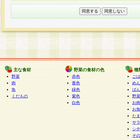
本フォームでは、セッション管理のためCooki
○個人情報の第三者提供について
ご本人の同意がある場合または法令に基づく場
力いただく個人情報は第三者に提供しません。
○個人情報の委託について
個人情報の取り扱いを外部に委託する場合は、
情報管理基準を満たす企業を選定して委託を行
が行われるよう監督します。
主な食材
野菜の食材の色
種
○開示対象個人情報の開示等および問い合わせ窓口
野菜
赤色
ご
本人からの求めにより、当社が本件により取得
肉
黄色
め
魚
緑色
ぱ
報の利用目的の通知・開示・内容の訂正・追加
くだもの
紫色
野
停止・消去及び第三者への提供の禁止（以下、
白色
お
といいます。）に応じます。
お
開示等に応じる窓口は以下になります。
た
ぱくすく食堂個人情報お客様相談窓口
paku-
サ
m
シ
そ