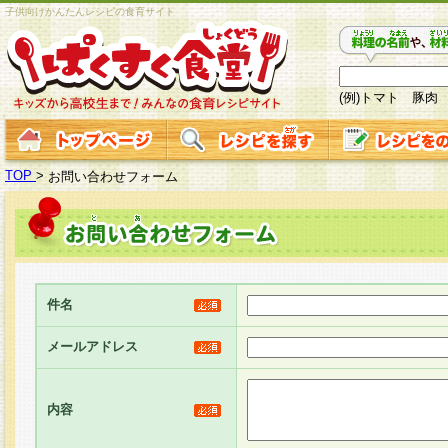
子供向けかんたんレシピの食育サイト
(例)トマト 豚肉
TOP
>
お問い合わせフォーム
件名
メールアドレス
内容