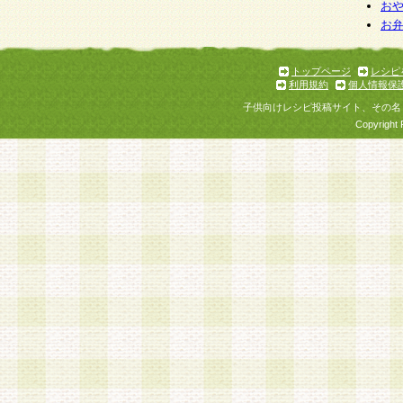
個人情報を与えることは任意ですが、個人情報
お
お
意をいただけない場合には、当社のサービスの
お問い合わせ・ご相談への対応ができない場合
了承ください。
トップページ
レシピ
利用規約
個人情報保
子供向けレシピ投稿サイト、その名
Copyright 