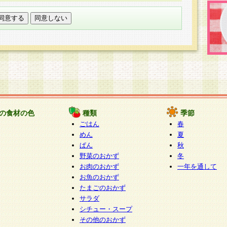
託する場合は、当社が規定する個人情報管理基準を満た
適切な取り扱いが行われるよう監督します。
び問い合わせ窓口
本件により取得した開示対象個人情報の利用目的の通
たは削除・利用の停止・消去及び第三者への提供の禁止
いいます。）に応じます。
ります。
様相談窓口
paku-info@pakusuku.com
すが、個人情報の取扱いについて同意をいただけない場
の食材の色
種類
季節
、お客様からのお問い合わせ・ご相談への対応ができな
ごはん
春
ください。
めん
夏
ぱん
秋
野菜のおかず
冬
お肉のおかず
一年を通して
お魚のおかず
たまごのおかず
サラダ
シチュー・スープ
その他のおかず