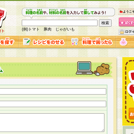
ようこ
(例)トマト 豚肉 じゃがいも