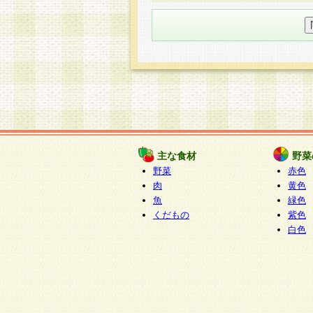
○個人情報の委託について
個人情報の取り扱いを外部に委
す企業を選定して委託を行い、
○開示対象個人情報の開示等およ
本人からの求めにより、当社が
知・開示・内容の訂正・追加ま
（以下、総称して「開示等」と
開示等に応じる窓口は以下にな
ぱくすく食堂個人情報お客
個人情報を与えることは任意で
主な食材
野菜
合には、当社のサービスの提供
野菜
赤色
い場合がございますのでご了承
肉
黄色
魚
緑色
くだもの
紫色
白色