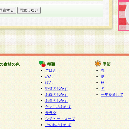
託する場合は、当社が規定する個人情報管理基準を満た
適切な取り扱いが行われるよう監督します。
び問い合わせ窓口
本件により取得した開示対象個人情報の利用目的の通
たは削除・利用の停止・消去及び第三者への提供の禁止
いいます。）に応じます。
ります。
様相談窓口
paku-info@pakusuku.com
すが、個人情報の取扱いについて同意をいただけない場
の食材の色
種類
季節
、お客様からのお問い合わせ・ご相談への対応ができな
ごはん
春
ください。
めん
夏
ぱん
秋
野菜のおかず
冬
お肉のおかず
一年を通して
お魚のおかず
たまごのおかず
サラダ
シチュー・スープ
その他のおかず