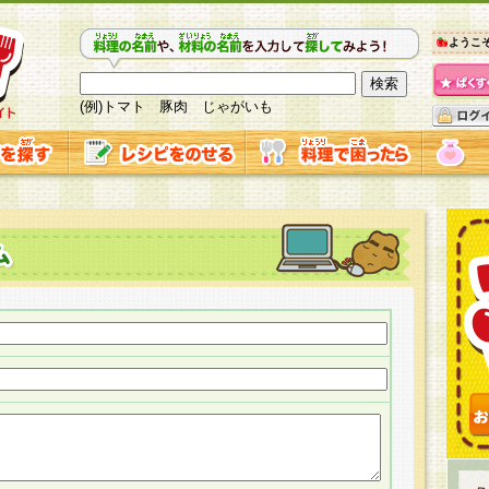
ようこ
(例)トマト 豚肉 じゃがいも