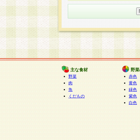
○個人情報の委託について
個人情報の取り扱いを外部に委
す企業を選定して委託を行い、
○開示対象個人情報の開示等およ
本人からの求めにより、当社が
知・開示・内容の訂正・追加ま
（以下、総称して「開示等」と
開示等に応じる窓口は以下にな
ぱくすく食堂個人情報お客
個人情報を与えることは任意で
主な食材
野菜
合には、当社のサービスの提供
野菜
赤色
い場合がございますのでご了承
肉
黄色
魚
緑色
くだもの
紫色
白色