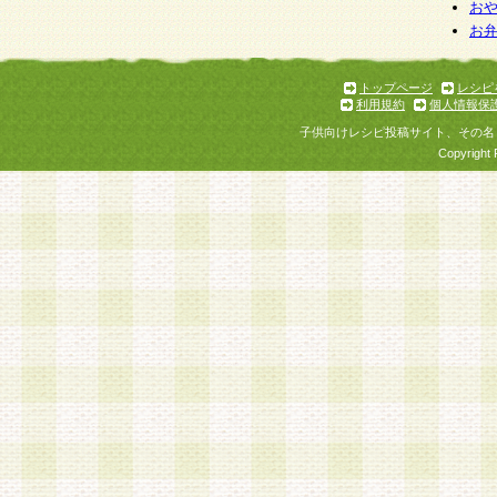
個人情報を与えることは任意ですが、個人情報
お
お
意をいただけない場合には、当社のサービスの
お問い合わせ・ご相談への対応ができない場合
了承ください。
トップページ
レシピ
利用規約
個人情報保
子供向けレシピ投稿サイト、その名
Copyright 