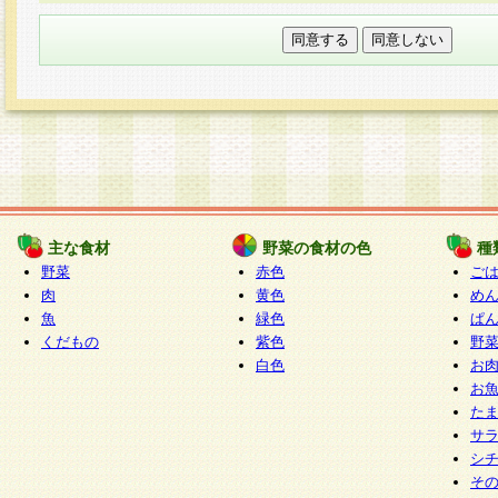
本フォームでは、セッション管理のためCooki
○個人情報の第三者提供について
ご本人の同意がある場合または法令に基づく場
力いただく個人情報は第三者に提供しません。
○個人情報の委託について
個人情報の取り扱いを外部に委託する場合は、
情報管理基準を満たす企業を選定して委託を行
が行われるよう監督します。
主な食材
野菜の食材の色
種
○開示対象個人情報の開示等および問い合わせ窓口
野菜
赤色
ご
本人からの求めにより、当社が本件により取得
肉
黄色
め
魚
緑色
ぱ
報の利用目的の通知・開示・内容の訂正・追加
くだもの
紫色
野
停止・消去及び第三者への提供の禁止（以下、
白色
お
といいます。）に応じます。
お
開示等に応じる窓口は以下になります。
た
ぱくすく食堂個人情報お客様相談窓口
paku-
サ
m
シ
そ