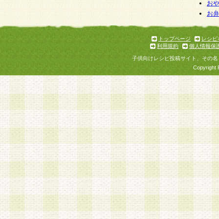
個人情報を与えることは任意ですが、個人情報
お
お
意をいただけない場合には、当社のサービスの
お問い合わせ・ご相談への対応ができない場合
了承ください。
トップページ
レシピ
利用規約
個人情報保
子供向けレシピ投稿サイト、その名
Copyright 