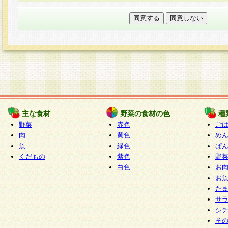
本フォームでは、セッション管理のためCooki
○個人情報の第三者提供について
ご本人の同意がある場合または法令に基づく場
力いただく個人情報は第三者に提供しません。
○個人情報の委託について
個人情報の取り扱いを外部に委託する場合は、
情報管理基準を満たす企業を選定して委託を行
が行われるよう監督します。
主な食材
野菜の食材の色
種
○開示対象個人情報の開示等および問い合わせ窓口
野菜
赤色
ご
本人からの求めにより、当社が本件により取得
肉
黄色
め
魚
緑色
ぱ
報の利用目的の通知・開示・内容の訂正・追加
くだもの
紫色
野
停止・消去及び第三者への提供の禁止（以下、
白色
お
といいます。）に応じます。
お
開示等に応じる窓口は以下になります。
た
ぱくすく食堂個人情報お客様相談窓口
paku-
サ
m
シ
そ