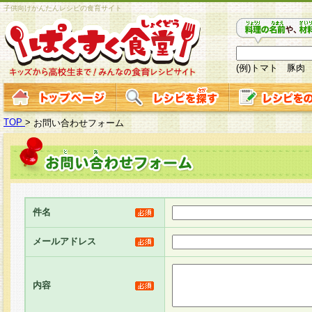
子供向けかんたんレシピの食育サイト
(例)トマト 豚肉
TOP
>
お問い合わせフォーム
件名
メールアドレス
内容