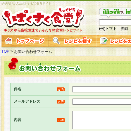
子供向けかんたんレシピの食育サイト
(例)トマト 豚肉
TOP
>
お問い合わせフォーム
件名
メールアドレス
内容