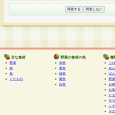
本フォームでは、セッション管理のためCooki
○個人情報の第三者提供について
ご本人の同意がある場合または法令に基づく場
力いただく個人情報は第三者に提供しません。
○個人情報の委託について
個人情報の取り扱いを外部に委託する場合は、
情報管理基準を満たす企業を選定して委託を行
が行われるよう監督します。
主な食材
野菜の食材の色
種
○開示対象個人情報の開示等および問い合わせ窓口
野菜
赤色
ご
本人からの求めにより、当社が本件により取得
肉
黄色
め
魚
緑色
ぱ
報の利用目的の通知・開示・内容の訂正・追加
くだもの
紫色
野
停止・消去及び第三者への提供の禁止（以下、
白色
お
といいます。）に応じます。
お
開示等に応じる窓口は以下になります。
た
ぱくすく食堂個人情報お客様相談窓口
paku-
サ
m
シ
そ