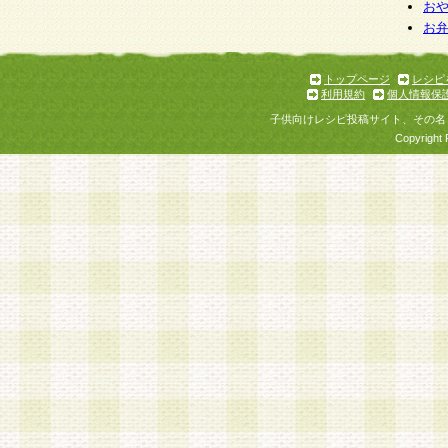
個人情報を与えることは任意ですが、個人情報
お
お
意をいただけない場合には、当社のサービスの
お問い合わせ・ご相談への対応ができない場合
了承ください。
トップページ
レシピ
利用規約
個人情報保
子供向けレシピ投稿サイト、その名
Copyright 