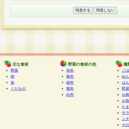
本フォームでは、セッション管理のためCooki
○個人情報の第三者提供について
ご本人の同意がある場合または法令に基づく場
力いただく個人情報は第三者に提供しません。
○個人情報の委託について
個人情報の取り扱いを外部に委託する場合は、
情報管理基準を満たす企業を選定して委託を行
が行われるよう監督します。
主な食材
野菜の食材の色
種
○開示対象個人情報の開示等および問い合わせ窓口
野菜
赤色
ご
本人からの求めにより、当社が本件により取得
肉
黄色
め
魚
緑色
ぱ
報の利用目的の通知・開示・内容の訂正・追加
くだもの
紫色
野
停止・消去及び第三者への提供の禁止（以下、
白色
お
といいます。）に応じます。
お
開示等に応じる窓口は以下になります。
た
ぱくすく食堂個人情報お客様相談窓口
paku-
サ
m
シ
そ