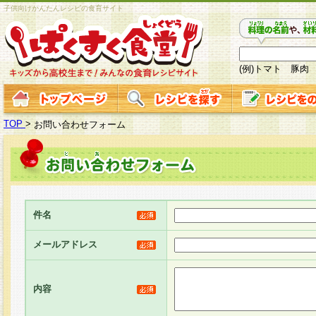
子供向けかんたんレシピの食育サイト
(例)トマト 豚肉
TOP
>
お問い合わせフォーム
件名
メールアドレス
内容