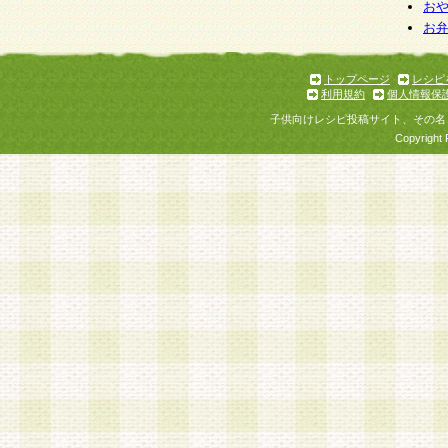
個人情報を与えることは任意ですが、個人情報
お
お
意をいただけない場合には、当社のサービスの
お問い合わせ・ご相談への対応ができない場合
了承ください。
トップページ
レシピ
利用規約
個人情報保
子供向けレシピ投稿サイト、その名
Copyright 