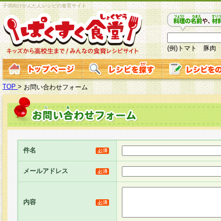
子供向けかんたんレシピの食育サイト
(例)トマト 豚肉
TOP
>
お問い合わせフォーム
件名
メールアドレス
内容