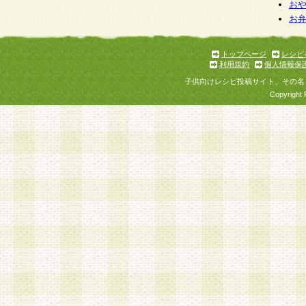
個人情報を与えることは任意ですが、個人情報
お
お
意をいただけない場合には、当社のサービスの
お問い合わせ・ご相談への対応ができない場合
了承ください。
トップページ
レシピ
利用規約
個人情報保
子供向けレシピ投稿サイト、その名
Copyright 