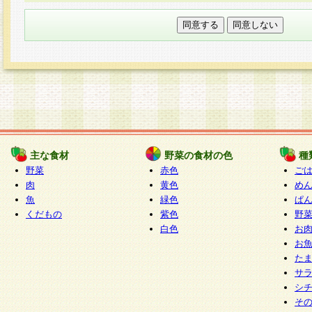
本フォームでは、セッション管理のためCooki
○個人情報の第三者提供について
ご本人の同意がある場合または法令に基づく場
力いただく個人情報は第三者に提供しません。
○個人情報の委託について
個人情報の取り扱いを外部に委託する場合は、
情報管理基準を満たす企業を選定して委託を行
が行われるよう監督します。
主な食材
野菜の食材の色
種
○開示対象個人情報の開示等および問い合わせ窓口
野菜
赤色
ご
本人からの求めにより、当社が本件により取得
肉
黄色
め
魚
緑色
ぱ
報の利用目的の通知・開示・内容の訂正・追加
くだもの
紫色
野
停止・消去及び第三者への提供の禁止（以下、
白色
お
といいます。）に応じます。
お
開示等に応じる窓口は以下になります。
た
ぱくすく食堂個人情報お客様相談窓口
paku-
サ
m
シ
そ