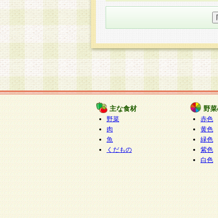
○個人情報の委託について
個人情報の取り扱いを外部に委
す企業を選定して委託を行い、
○開示対象個人情報の開示等およ
本人からの求めにより、当社が
知・開示・内容の訂正・追加ま
（以下、総称して「開示等」と
開示等に応じる窓口は以下にな
ぱくすく食堂個人情報お客
個人情報を与えることは任意で
主な食材
野菜
合には、当社のサービスの提供
野菜
赤色
い場合がございますのでご了承
肉
黄色
魚
緑色
くだもの
紫色
白色