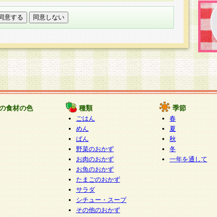
託する場合は、当社が規定する個人情報管理基準を満た
適切な取り扱いが行われるよう監督します。
び問い合わせ窓口
本件により取得した開示対象個人情報の利用目的の通
たは削除・利用の停止・消去及び第三者への提供の禁止
いいます。）に応じます。
ります。
様相談窓口
paku-info@pakusuku.com
すが、個人情報の取扱いについて同意をいただけない場
の食材の色
種類
季節
、お客様からのお問い合わせ・ご相談への対応ができな
ごはん
春
ください。
めん
夏
ぱん
秋
野菜のおかず
冬
お肉のおかず
一年を通して
お魚のおかず
たまごのおかず
サラダ
シチュー・スープ
その他のおかず