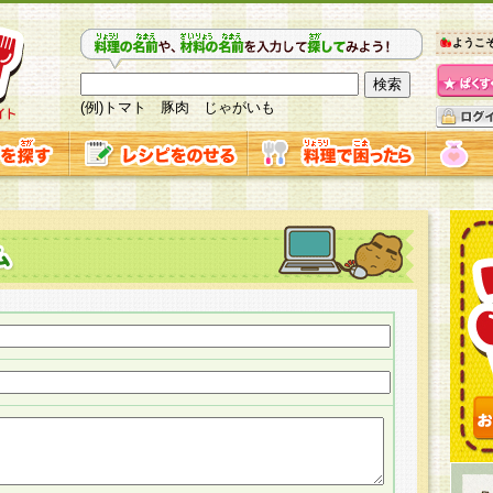
ようこ
(例)トマト 豚肉 じゃがいも