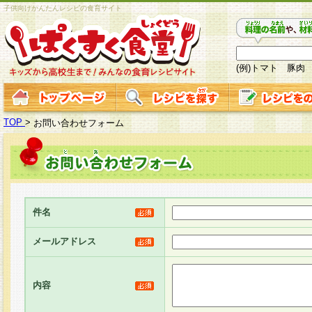
子供向けかんたんレシピの食育サイト
(例)トマト 豚肉
TOP
>
お問い合わせフォーム
件名
メールアドレス
内容