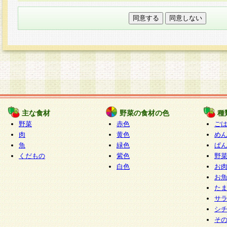
本フォームでは、セッション管理のためCooki
○個人情報の第三者提供について
ご本人の同意がある場合または法令に基づく場
力いただく個人情報は第三者に提供しません。
○個人情報の委託について
個人情報の取り扱いを外部に委託する場合は、
情報管理基準を満たす企業を選定して委託を行
が行われるよう監督します。
主な食材
野菜の食材の色
種
○開示対象個人情報の開示等および問い合わせ窓口
野菜
赤色
ご
本人からの求めにより、当社が本件により取得
肉
黄色
め
魚
緑色
ぱ
報の利用目的の通知・開示・内容の訂正・追加
くだもの
紫色
野
停止・消去及び第三者への提供の禁止（以下、
白色
お
といいます。）に応じます。
お
開示等に応じる窓口は以下になります。
た
ぱくすく食堂個人情報お客様相談窓口
paku-
サ
m
シ
そ