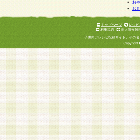
個人情報を与えることは任意ですが、個人情報
お
お
意をいただけない場合には、当社のサービスの
お問い合わせ・ご相談への対応ができない場合
了承ください。
トップページ
レシピ
利用規約
個人情報保
子供向けレシピ投稿サイト、その名
Copyright 