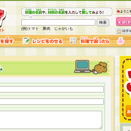
ようこ
(例)トマト 豚肉 じゃがいも