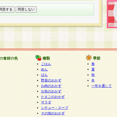
託する場合は、当社が規定する個人情報管理基準を満た
適切な取り扱いが行われるよう監督します。
び問い合わせ窓口
本件により取得した開示対象個人情報の利用目的の通
たは削除・利用の停止・消去及び第三者への提供の禁止
いいます。）に応じます。
ります。
様相談窓口
paku-info@pakusuku.com
すが、個人情報の取扱いについて同意をいただけない場
の食材の色
種類
季節
、お客様からのお問い合わせ・ご相談への対応ができな
ごはん
春
ください。
めん
夏
ぱん
秋
野菜のおかず
冬
お肉のおかず
一年を通して
お魚のおかず
たまごのおかず
サラダ
シチュー・スープ
その他のおかず