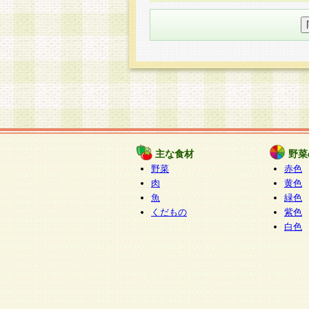
○個人情報の委託について
個人情報の取り扱いを外部に委
す企業を選定して委託を行い、
○開示対象個人情報の開示等およ
本人からの求めにより、当社が
知・開示・内容の訂正・追加ま
（以下、総称して「開示等」と
開示等に応じる窓口は以下にな
ぱくすく食堂個人情報お客
個人情報を与えることは任意で
主な食材
野菜
合には、当社のサービスの提供
野菜
赤色
い場合がございますのでご了承
肉
黄色
魚
緑色
くだもの
紫色
白色