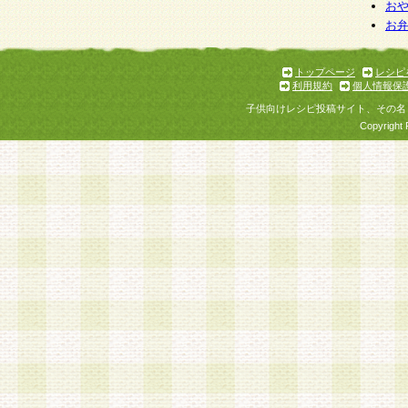
個人情報を与えることは任意ですが、個人情報
お
お
意をいただけない場合には、当社のサービスの
お問い合わせ・ご相談への対応ができない場合
了承ください。
トップページ
レシピ
利用規約
個人情報保
子供向けレシピ投稿サイト、その名
Copyright 