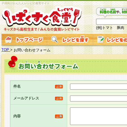
子供向けかんたんレシピの食育サイト
(例)トマト 豚肉
TOP
>
お問い合わせフォーム
件名
メールアドレス
内容