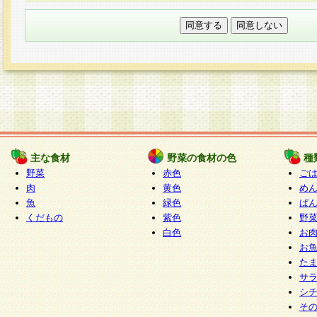
本フォームでは、セッション管理のためCooki
○個人情報の第三者提供について
ご本人の同意がある場合または法令に基づく場
力いただく個人情報は第三者に提供しません。
○個人情報の委託について
個人情報の取り扱いを外部に委託する場合は、
情報管理基準を満たす企業を選定して委託を行
が行われるよう監督します。
主な食材
野菜の食材の色
種
○開示対象個人情報の開示等および問い合わせ窓口
野菜
赤色
ご
本人からの求めにより、当社が本件により取得
肉
黄色
め
魚
緑色
ぱ
報の利用目的の通知・開示・内容の訂正・追加
くだもの
紫色
野
停止・消去及び第三者への提供の禁止（以下、
白色
お
といいます。）に応じます。
お
開示等に応じる窓口は以下になります。
た
ぱくすく食堂個人情報お客様相談窓口
paku-
サ
m
シ
そ