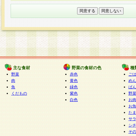
本フォームでは、セッション管理のためCooki
○個人情報の第三者提供について
ご本人の同意がある場合または法令に基づく場
力いただく個人情報は第三者に提供しません。
○個人情報の委託について
個人情報の取り扱いを外部に委託する場合は、
情報管理基準を満たす企業を選定して委託を行
が行われるよう監督します。
主な食材
野菜の食材の色
種
○開示対象個人情報の開示等および問い合わせ窓口
野菜
赤色
ご
本人からの求めにより、当社が本件により取得
肉
黄色
め
魚
緑色
ぱ
報の利用目的の通知・開示・内容の訂正・追加
くだもの
紫色
野
停止・消去及び第三者への提供の禁止（以下、
白色
お
といいます。）に応じます。
お
開示等に応じる窓口は以下になります。
た
ぱくすく食堂個人情報お客様相談窓口
paku-
サ
m
シ
そ