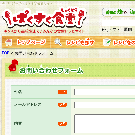
子供向けかんたんレシピの食育サイト
(例)トマト 豚肉
TOP
>
お問い合わせフォーム
件名
メールアドレス
内容