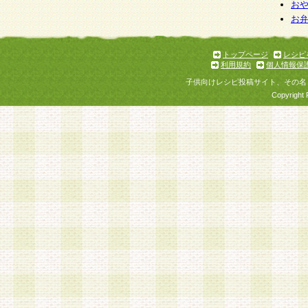
個人情報を与えることは任意ですが、個人情報
お
お
意をいただけない場合には、当社のサービスの
お問い合わせ・ご相談への対応ができない場合
了承ください。
トップページ
レシピ
利用規約
個人情報保
子供向けレシピ投稿サイト、その名
Copyright 