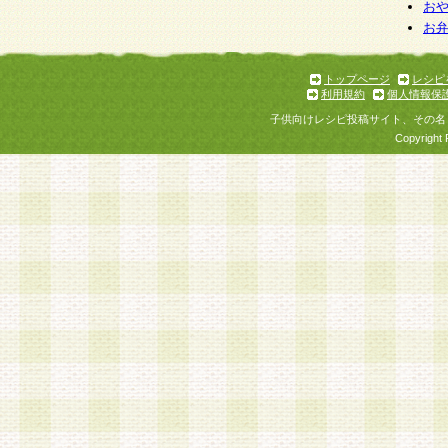
個人情報を与えることは任意ですが、個人情報
お
お
意をいただけない場合には、当社のサービスの
お問い合わせ・ご相談への対応ができない場合
了承ください。
トップページ
レシピ
利用規約
個人情報保
子供向けレシピ投稿サイト、その名
Copyright 