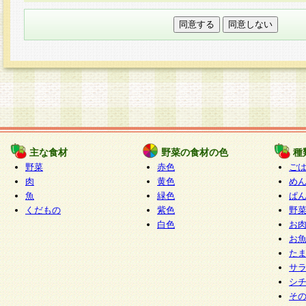
本フォームでは、セッション管理のためCooki
○個人情報の第三者提供について
ご本人の同意がある場合または法令に基づく場
力いただく個人情報は第三者に提供しません。
○個人情報の委託について
個人情報の取り扱いを外部に委託する場合は、
情報管理基準を満たす企業を選定して委託を行
が行われるよう監督します。
主な食材
野菜の食材の色
種
○開示対象個人情報の開示等および問い合わせ窓口
野菜
赤色
ご
本人からの求めにより、当社が本件により取得
肉
黄色
め
魚
緑色
ぱ
報の利用目的の通知・開示・内容の訂正・追加
くだもの
紫色
野
停止・消去及び第三者への提供の禁止（以下、
白色
お
といいます。）に応じます。
お
開示等に応じる窓口は以下になります。
た
ぱくすく食堂個人情報お客様相談窓口
paku-
サ
m
シ
そ