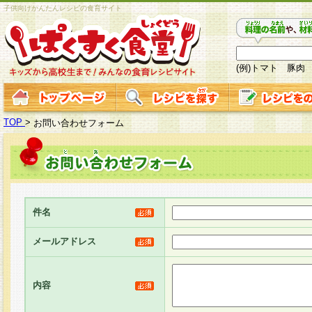
子供向けかんたんレシピの食育サイト
(例)トマト 豚肉
TOP
>
お問い合わせフォーム
件名
メールアドレス
内容