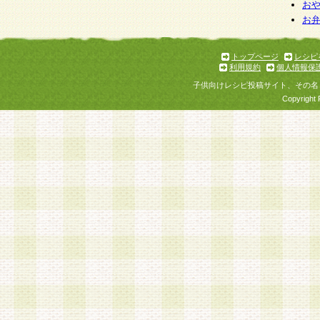
個人情報を与えることは任意ですが、個人情報
お
お
意をいただけない場合には、当社のサービスの
お問い合わせ・ご相談への対応ができない場合
了承ください。
トップページ
レシピ
利用規約
個人情報保
子供向けレシピ投稿サイト、その名
Copyright 