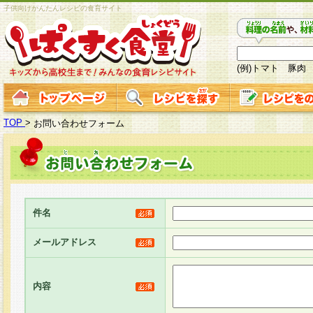
子供向けかんたんレシピの食育サイト
(例)トマト 豚肉
TOP
>
お問い合わせフォーム
件名
メールアドレス
内容