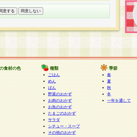
託する場合は、当社が規定する個人情報管理基準を満た
適切な取り扱いが行われるよう監督します。
び問い合わせ窓口
本件により取得した開示対象個人情報の利用目的の通
たは削除・利用の停止・消去及び第三者への提供の禁止
いいます。）に応じます。
ります。
様相談窓口
paku-info@pakusuku.com
すが、個人情報の取扱いについて同意をいただけない場
の食材の色
種類
季節
、お客様からのお問い合わせ・ご相談への対応ができな
ごはん
春
ください。
めん
夏
ぱん
秋
野菜のおかず
冬
お肉のおかず
一年を通して
お魚のおかず
たまごのおかず
サラダ
シチュー・スープ
その他のおかず