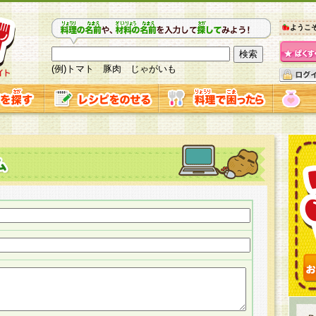
ようこ
(例)トマト 豚肉 じゃがいも