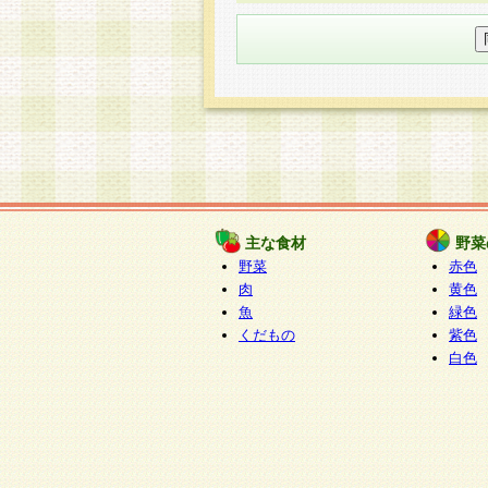
○個人情報の委託について
個人情報の取り扱いを外部に委
す企業を選定して委託を行い、
○開示対象個人情報の開示等およ
本人からの求めにより、当社が
知・開示・内容の訂正・追加ま
（以下、総称して「開示等」と
開示等に応じる窓口は以下にな
ぱくすく食堂個人情報お客
個人情報を与えることは任意で
主な食材
野菜
合には、当社のサービスの提供
野菜
赤色
い場合がございますのでご了承
肉
黄色
魚
緑色
くだもの
紫色
白色