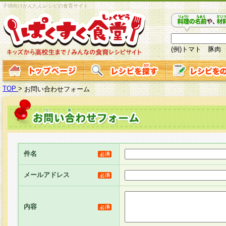
子供向けかんたんレシピの食育サイト
(例)トマト 豚肉
TOP
>
お問い合わせフォーム
件名
メールアドレス
内容