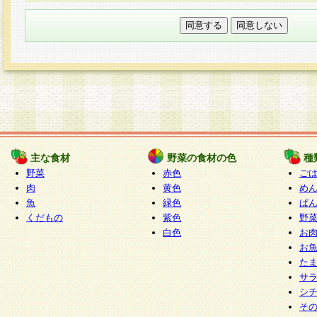
本フォームでは、セッション管理のためCooki
○個人情報の第三者提供について
ご本人の同意がある場合または法令に基づく場
力いただく個人情報は第三者に提供しません。
○個人情報の委託について
個人情報の取り扱いを外部に委託する場合は、
情報管理基準を満たす企業を選定して委託を行
が行われるよう監督します。
主な食材
野菜の食材の色
種
○開示対象個人情報の開示等および問い合わせ窓口
野菜
赤色
ご
本人からの求めにより、当社が本件により取得
肉
黄色
め
魚
緑色
ぱ
報の利用目的の通知・開示・内容の訂正・追加
くだもの
紫色
野
停止・消去及び第三者への提供の禁止（以下、
白色
お
といいます。）に応じます。
お
開示等に応じる窓口は以下になります。
た
ぱくすく食堂個人情報お客様相談窓口
paku-
サ
m
シ
そ