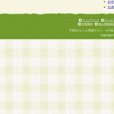
個人情報を与えることは任意ですが、個人情報
お
お
意をいただけない場合には、当社のサービスの
お問い合わせ・ご相談への対応ができない場合
了承ください。
トップページ
レシピ
利用規約
個人情報保
子供向けレシピ投稿サイト、その名
Copyright 