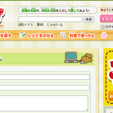
ようこ
(例)トマト 豚肉 じゃがいも