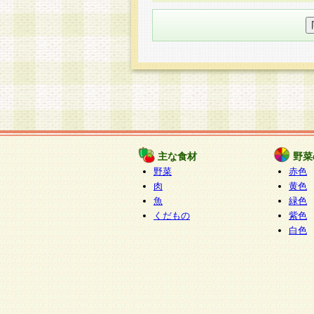
○個人情報の委託について
個人情報の取り扱いを外部に委
す企業を選定して委託を行い、
○開示対象個人情報の開示等およ
本人からの求めにより、当社が
知・開示・内容の訂正・追加ま
（以下、総称して「開示等」と
開示等に応じる窓口は以下にな
ぱくすく食堂個人情報お客
個人情報を与えることは任意で
主な食材
野菜
合には、当社のサービスの提供
野菜
赤色
い場合がございますのでご了承
肉
黄色
魚
緑色
くだもの
紫色
白色