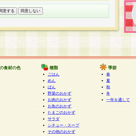
託する場合は、当社が規定する個人情報管理基準を満た
適切な取り扱いが行われるよう監督します。
び問い合わせ窓口
本件により取得した開示対象個人情報の利用目的の通
たは削除・利用の停止・消去及び第三者への提供の禁止
いいます。）に応じます。
ります。
様相談窓口
paku-info@pakusuku.com
すが、個人情報の取扱いについて同意をいただけない場
の食材の色
種類
季節
、お客様からのお問い合わせ・ご相談への対応ができな
ごはん
春
ください。
めん
夏
ぱん
秋
野菜のおかず
冬
お肉のおかず
一年を通して
お魚のおかず
たまごのおかず
サラダ
シチュー・スープ
その他のおかず