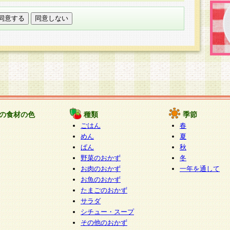
託する場合は、当社が規定する個人情報管理基準を満た
適切な取り扱いが行われるよう監督します。
び問い合わせ窓口
本件により取得した開示対象個人情報の利用目的の通
たは削除・利用の停止・消去及び第三者への提供の禁止
いいます。）に応じます。
ります。
様相談窓口
paku-info@pakusuku.com
すが、個人情報の取扱いについて同意をいただけない場
の食材の色
種類
季節
、お客様からのお問い合わせ・ご相談への対応ができな
ごはん
春
ください。
めん
夏
ぱん
秋
野菜のおかず
冬
お肉のおかず
一年を通して
お魚のおかず
たまごのおかず
サラダ
シチュー・スープ
その他のおかず