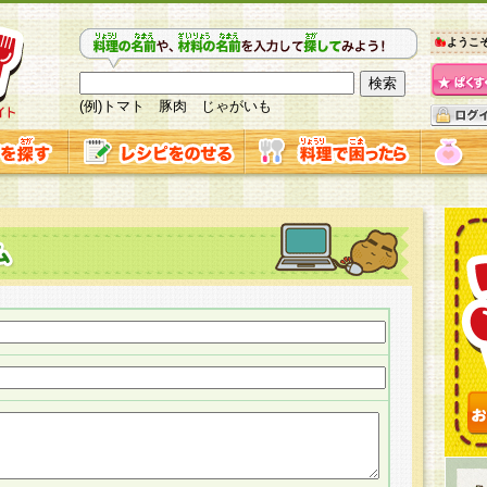
ようこ
(例)トマト 豚肉 じゃがいも