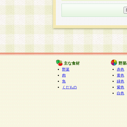
○個人情報の委託について
個人情報の取り扱いを外部に委
す企業を選定して委託を行い、
○開示対象個人情報の開示等およ
本人からの求めにより、当社が
知・開示・内容の訂正・追加ま
（以下、総称して「開示等」と
開示等に応じる窓口は以下にな
ぱくすく食堂個人情報お客
個人情報を与えることは任意で
主な食材
野菜
合には、当社のサービスの提供
野菜
赤色
い場合がございますのでご了承
肉
黄色
魚
緑色
くだもの
紫色
白色