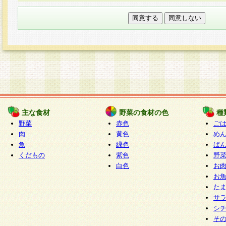
本フォームでは、セッション管理のためCooki
○個人情報の第三者提供について
ご本人の同意がある場合または法令に基づく場
力いただく個人情報は第三者に提供しません。
○個人情報の委託について
個人情報の取り扱いを外部に委託する場合は、
情報管理基準を満たす企業を選定して委託を行
が行われるよう監督します。
主な食材
野菜の食材の色
種
○開示対象個人情報の開示等および問い合わせ窓口
野菜
赤色
ご
本人からの求めにより、当社が本件により取得
肉
黄色
め
魚
緑色
ぱ
報の利用目的の通知・開示・内容の訂正・追加
くだもの
紫色
野
停止・消去及び第三者への提供の禁止（以下、
白色
お
といいます。）に応じます。
お
開示等に応じる窓口は以下になります。
た
ぱくすく食堂個人情報お客様相談窓口
paku-
サ
m
シ
そ