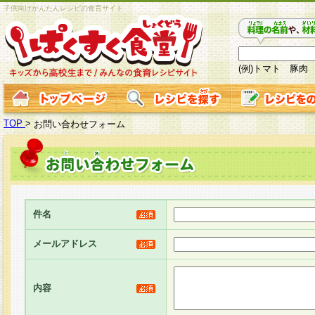
子供向けかんたんレシピの食育サイト
(例)トマト 豚肉
TOP
>
お問い合わせフォーム
件名
メールアドレス
内容