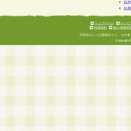
個人情報を与えることは任意ですが、個人情報
お
お
意をいただけない場合には、当社のサービスの
お問い合わせ・ご相談への対応ができない場合
了承ください。
トップページ
レシピ
利用規約
個人情報保
子供向けレシピ投稿サイト、その名
Copyright 