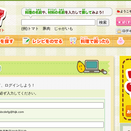
ようこ
(例)トマト 豚肉 じゃがいも
て、ログインしよう！
必ず入力してください。
cdefg@hijk.com