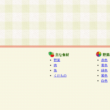
主な食材
野菜
野菜
赤色
肉
黄色
魚
緑色
くだもの
紫色
白色