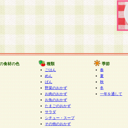
の食材の色
種類
季節
ごはん
春
めん
夏
ぱん
秋
野菜のおかず
冬
お肉のおかず
一年を通して
お魚のおかず
たまごのおかず
サラダ
シチュー・スープ
その他のおかず