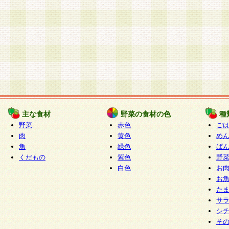
主な食材
野菜の食材の色
種
野菜
赤色
ご
肉
黄色
め
魚
緑色
ぱ
くだもの
紫色
野
白色
お
お
た
サ
シ
そ