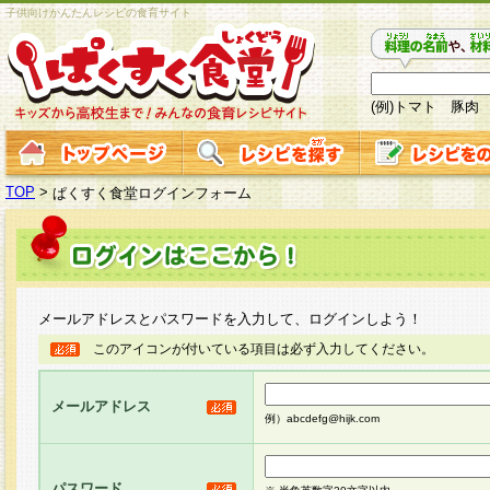
子供向けかんたんレシピの食育サイト
(例)トマト 豚肉
TOP
>
ぱくすく食堂ログインフォーム
メールアドレスとパスワードを入力して、ログインしよう！
このアイコンが付いている項目は必ず入力してください。
メールアドレス
例）abcdefg@hijk.com
パスワード