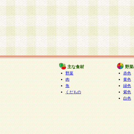
主な食材
野菜
野菜
赤色
肉
黄色
魚
緑色
くだもの
紫色
白色