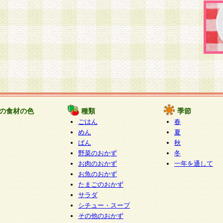
の食材の色
種類
季節
ごはん
春
めん
夏
ぱん
秋
野菜のおかず
冬
お肉のおかず
一年を通して
お魚のおかず
たまごのおかず
サラダ
シチュー・スープ
その他のおかず