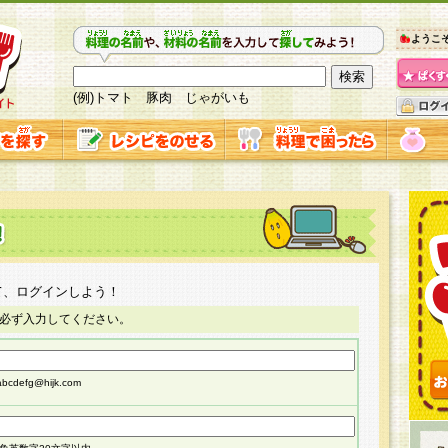
ようこ
(例)トマト 豚肉 じゃがいも
て、ログインしよう！
必ず入力してください。
cdefg@hijk.com