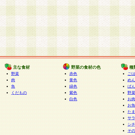
主な食材
野菜の食材の色
種
野菜
赤色
ご
肉
黄色
め
魚
緑色
ぱ
くだもの
紫色
野
白色
お
お
た
サ
シ
そ