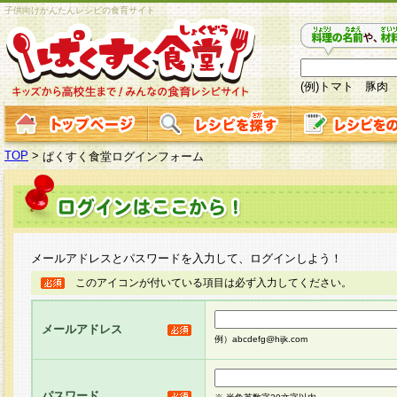
子供向けかんたんレシピの食育サイト
(例)トマト 豚肉
TOP
>
ぱくすく食堂ログインフォーム
メールアドレスとパスワードを入力して、ログインしよう！
このアイコンが付いている項目は必ず入力してください。
メールアドレス
例）abcdefg@hijk.com
パスワード