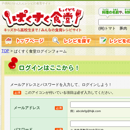
子供向けかんたんレシピの食育サイト
(例)トマト 豚肉
TOP
>
ぱくすく食堂ログインフォーム
メールアドレスとパスワードを入力して、ログインしよう！
このアイコンが付いている項目は必ず入力してください。
メールアドレス
例）abcdefg@hijk.com
パスワード