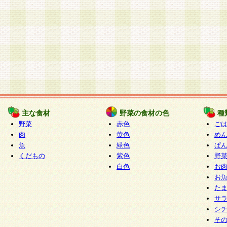
主な食材
野菜の食材の色
種
野菜
赤色
ご
肉
黄色
め
魚
緑色
ぱ
くだもの
紫色
野
白色
お
お
た
サ
シ
そ