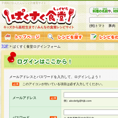
子供向けかんたんレシピの食育サイト
(例)トマト 豚肉
TOP
>
ぱくすく食堂ログインフォーム
メールアドレスとパスワードを入力して、ログインしよう！
このアイコンが付いている項目は必ず入力してください。
メールアドレス
例）abcdefg@hijk.com
パスワード