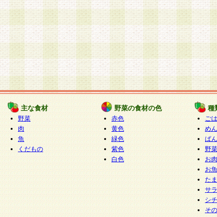
主な食材
野菜の食材の色
種
野菜
赤色
ご
肉
黄色
め
魚
緑色
ぱ
くだもの
紫色
野
白色
お
お
た
サ
シ
そ