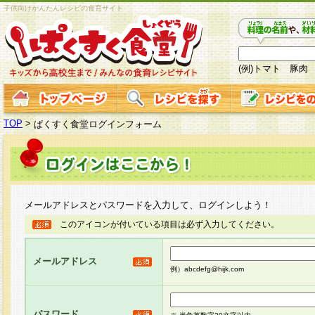
子供向けかんたんレシピの食育サイト
(例)トマト 豚肉
TOP
>
ぱくすく食堂ログインフォーム
メールアドレスとパスワードを入力して、ログインしよう！
このアイコンが付いている項目は必ず入力してください。
メールアドレス
例）abcdefg@hijk.com
パスワード