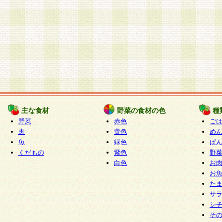
主な食材
野菜の食材の色
種
野菜
赤色
ご
肉
黄色
め
魚
緑色
ぱ
くだもの
紫色
野
白色
お
お
た
サ
シ
そ