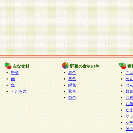
主な食材
野菜の食材の色
種
野菜
赤色
ご
肉
黄色
め
魚
緑色
ぱ
くだもの
紫色
野
白色
お
お
た
サ
シ
そ