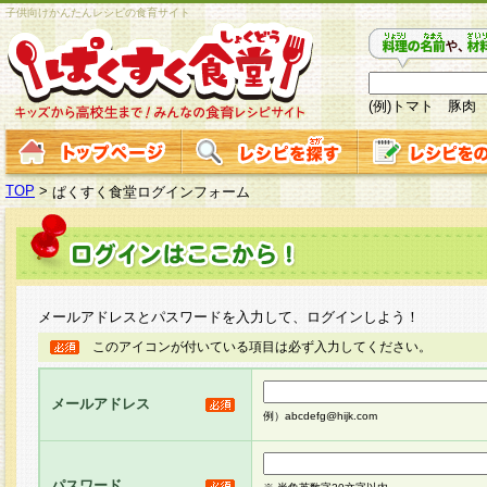
子供向けかんたんレシピの食育サイト
(例)トマト 豚肉
TOP
>
ぱくすく食堂ログインフォーム
メールアドレスとパスワードを入力して、ログインしよう！
このアイコンが付いている項目は必ず入力してください。
メールアドレス
例）abcdefg@hijk.com
パスワード