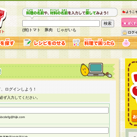
ようこ
(例)トマト 豚肉 じゃがいも
て、ログインしよう！
必ず入力してください。
cdefg@hijk.com