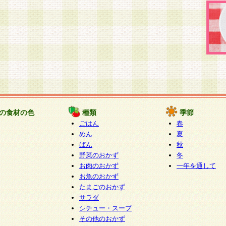
の食材の色
種類
季節
ごはん
春
めん
夏
ぱん
秋
野菜のおかず
冬
お肉のおかず
一年を通して
お魚のおかず
たまごのおかず
サラダ
シチュー・スープ
その他のおかず