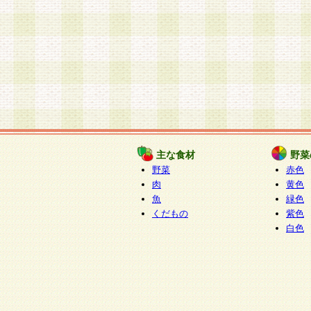
主な食材
野菜
野菜
赤色
肉
黄色
魚
緑色
くだもの
紫色
白色