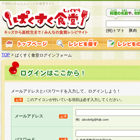
子供向けかんたんレシピの食育サイト
(例)トマト 豚肉
TOP
>
ぱくすく食堂ログインフォーム
メールアドレスとパスワードを入力して、ログインしよう！
このアイコンが付いている項目は必ず入力してください。
メールアドレス
例）abcdefg@hijk.com
パスワード