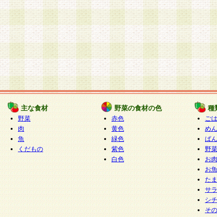
主な食材
野菜の食材の色
種
野菜
赤色
ご
肉
黄色
め
魚
緑色
ぱ
くだもの
紫色
野
白色
お
お
た
サ
シ
そ