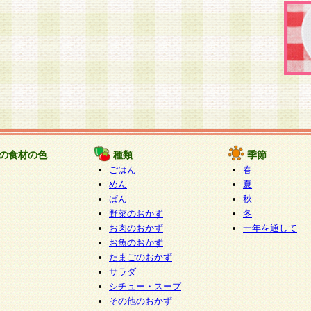
の食材の色
種類
季節
ごはん
春
めん
夏
ぱん
秋
野菜のおかず
冬
お肉のおかず
一年を通して
お魚のおかず
たまごのおかず
サラダ
シチュー・スープ
その他のおかず