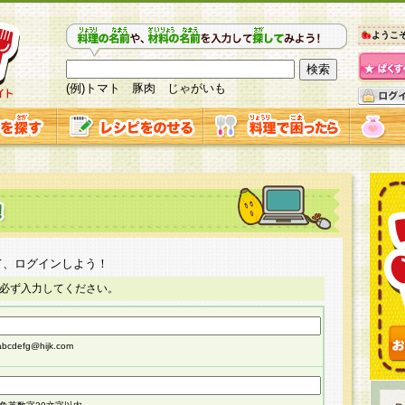
ようこ
(例)トマト 豚肉 じゃがいも
て、ログインしよう！
必ず入力してください。
cdefg@hijk.com