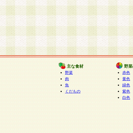
主な食材
野菜
野菜
赤色
肉
黄色
魚
緑色
くだもの
紫色
白色