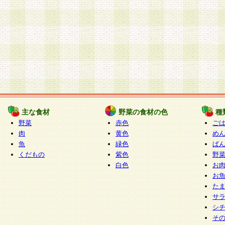
主な食材
野菜の食材の色
種
野菜
赤色
ご
肉
黄色
め
魚
緑色
ぱ
くだもの
紫色
野
白色
お
お
た
サ
シ
そ