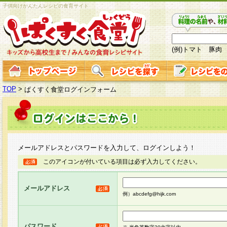
子供向けかんたんレシピの食育サイト
(例)トマト 豚肉
TOP
>
ぱくすく食堂ログインフォーム
メールアドレスとパスワードを入力して、ログインしよう！
このアイコンが付いている項目は必ず入力してください。
メールアドレス
例）abcdefg@hijk.com
パスワード