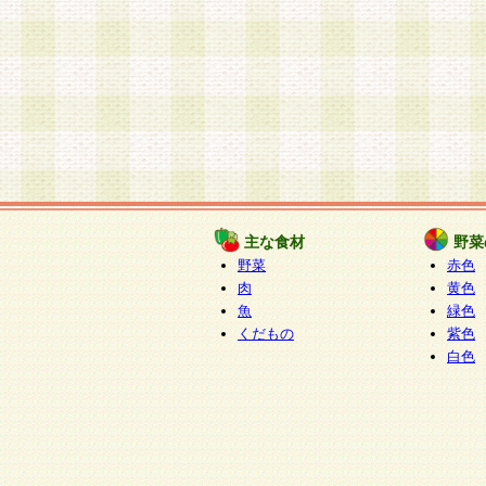
主な食材
野菜
野菜
赤色
肉
黄色
魚
緑色
くだもの
紫色
白色