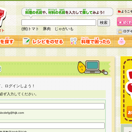
ようこ
(例)トマト 豚肉 じゃがいも
て、ログインしよう！
必ず入力してください。
cdefg@hijk.com