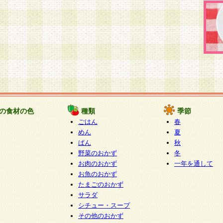
の食材の色
種類
季節
ごはん
春
めん
夏
ぱん
秋
野菜のおかず
冬
お肉のおかず
一年を通して
お魚のおかず
たまごのおかず
サラダ
シチュー・スープ
その他のおかず