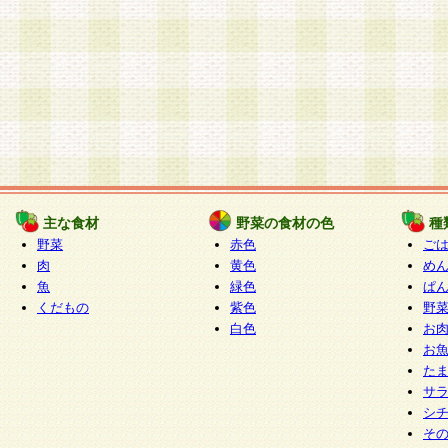
主な食材
野菜の食材の色
種
野菜
赤色
ご
肉
黄色
め
魚
緑色
ぱ
くだもの
紫色
野
白色
お
お
た
サ
シ
そ