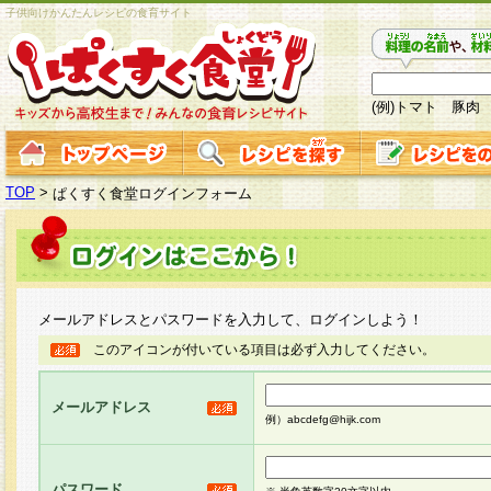
子供向けかんたんレシピの食育サイト
(例)トマト 豚肉
TOP
>
ぱくすく食堂ログインフォーム
メールアドレスとパスワードを入力して、ログインしよう！
このアイコンが付いている項目は必ず入力してください。
メールアドレス
例）abcdefg@hijk.com
パスワード