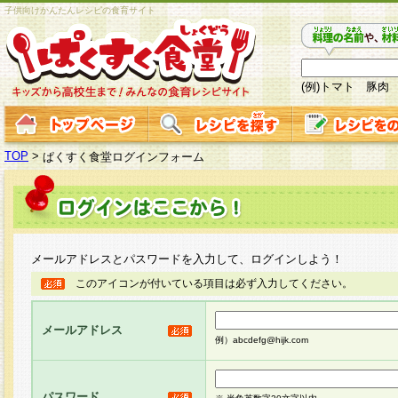
子供向けかんたんレシピの食育サイト
(例)トマト 豚肉
TOP
>
ぱくすく食堂ログインフォーム
メールアドレスとパスワードを入力して、ログインしよう！
このアイコンが付いている項目は必ず入力してください。
メールアドレス
例）abcdefg@hijk.com
パスワード