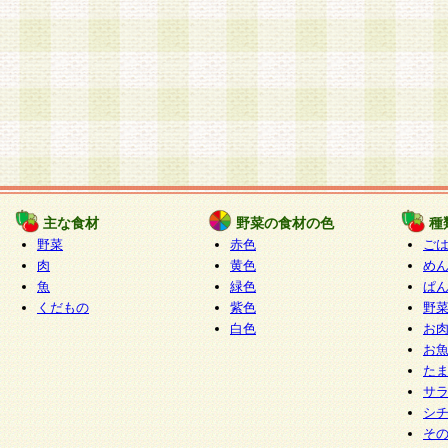
主な食材
野菜の食材の色
種
野菜
赤色
ご
肉
黄色
め
魚
緑色
ぱ
くだもの
紫色
野
白色
お
お
た
サ
シ
そ