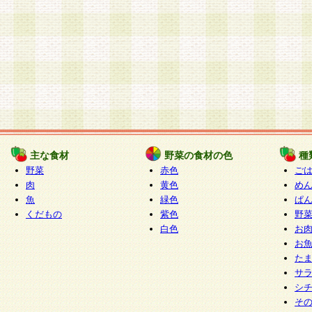
主な食材
野菜の食材の色
種
野菜
赤色
ご
肉
黄色
め
魚
緑色
ぱ
くだもの
紫色
野
白色
お
お
た
サ
シ
そ