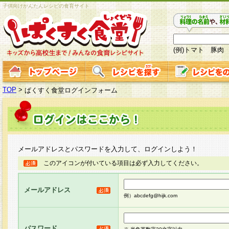
子供向けかんたんレシピの食育サイト
(例)トマト 豚肉
TOP
>
ぱくすく食堂ログインフォーム
メールアドレスとパスワードを入力して、ログインしよう！
このアイコンが付いている項目は必ず入力してください。
メールアドレス
例）abcdefg@hijk.com
パスワード