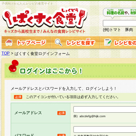
子供向けかんたんレシピの食育サイト
(例)トマト 豚肉
TOP
>
ぱくすく食堂ログインフォーム
メールアドレスとパスワードを入力して、ログインしよう！
このアイコンが付いている項目は必ず入力してください。
メールアドレス
例）abcdefg@hijk.com
パスワード