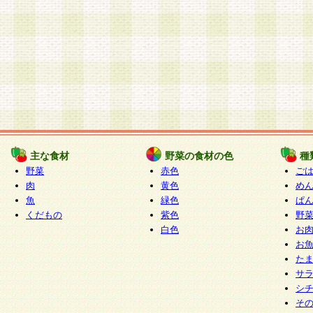
主な食材
野菜の食材の色
種
野菜
赤色
ご
肉
黄色
め
魚
緑色
ぱ
くだもの
紫色
野
白色
お
お
た
サ
シ
そ