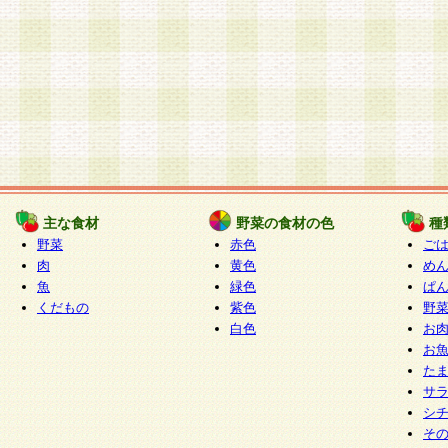
主な食材
野菜の食材の色
種
野菜
赤色
ご
肉
黄色
め
魚
緑色
ぱ
くだもの
紫色
野
白色
お
お
た
サ
シ
そ