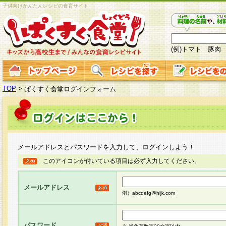
子供向けかんたんレシピの食育サイト
(例)トマト 豚肉
TOP
>
ぱくすく食堂ログインフォーム
メールアドレスとパスワードを入力して、ログインしよう！
このアイコンが付いている項目は必ず入力してください。
メールアドレス
例）abcdefg@hijk.com
パスワード