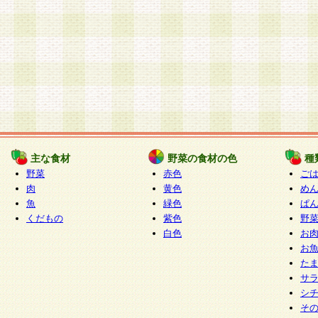
主な食材
野菜の食材の色
種
野菜
赤色
ご
肉
黄色
め
魚
緑色
ぱ
くだもの
紫色
野
白色
お
お
た
サ
シ
そ