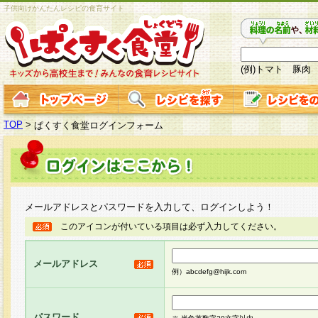
子供向けかんたんレシピの食育サイト
(例)トマト 豚肉
TOP
>
ぱくすく食堂ログインフォーム
メールアドレスとパスワードを入力して、ログインしよう！
このアイコンが付いている項目は必ず入力してください。
メールアドレス
例）abcdefg@hijk.com
パスワード