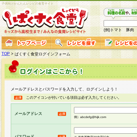
子供向けかんたんレシピの食育サイト
(例)トマト 豚肉
TOP
>
ぱくすく食堂ログインフォーム
メールアドレスとパスワードを入力して、ログインしよう！
このアイコンが付いている項目は必ず入力してください。
メールアドレス
例）abcdefg@hijk.com
パスワード