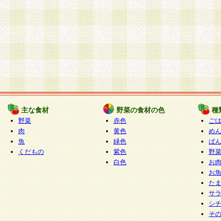
主な食材
野菜の食材の色
種
野菜
赤色
ご
肉
黄色
め
魚
緑色
ぱ
くだもの
紫色
野
白色
お
お
た
サ
シ
そ