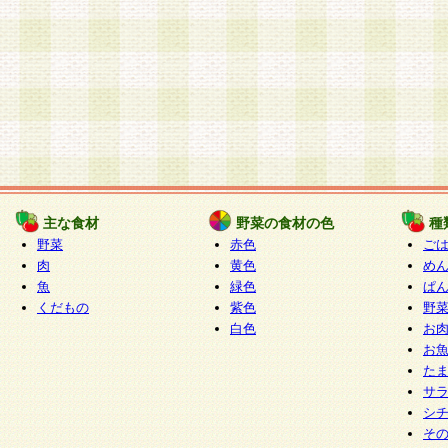
主な食材
野菜の食材の色
種
野菜
赤色
ご
肉
黄色
め
魚
緑色
ぱ
くだもの
紫色
野
白色
お
お
た
サ
シ
そ