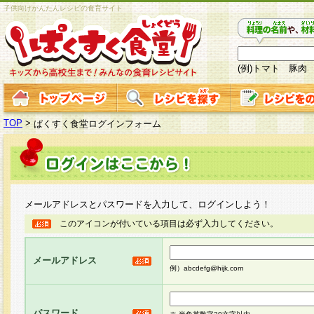
子供向けかんたんレシピの食育サイト
(例)トマト 豚肉
TOP
>
ぱくすく食堂ログインフォーム
メールアドレスとパスワードを入力して、ログインしよう！
このアイコンが付いている項目は必ず入力してください。
メールアドレス
例）abcdefg@hijk.com
パスワード