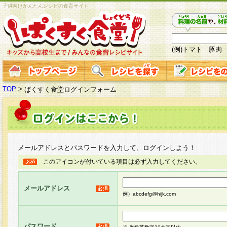
子供向けかんたんレシピの食育サイト
(例)トマト 豚肉
TOP
>
ぱくすく食堂ログインフォーム
メールアドレスとパスワードを入力して、ログインしよう！
このアイコンが付いている項目は必ず入力してください。
メールアドレス
例）abcdefg@hijk.com
パスワード