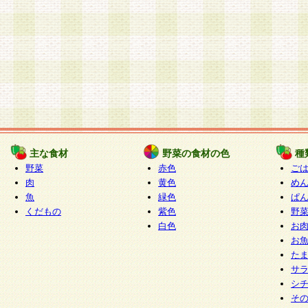
主な食材
野菜の食材の色
種
野菜
赤色
ご
肉
黄色
め
魚
緑色
ぱ
くだもの
紫色
野
白色
お
お
た
サ
シ
そ