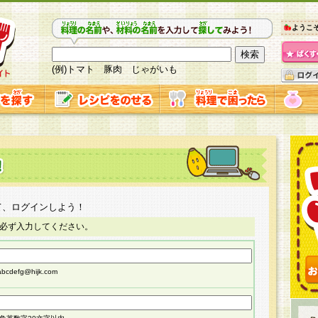
ようこ
(例)トマト 豚肉 じゃがいも
て、ログインしよう！
必ず入力してください。
cdefg@hijk.com