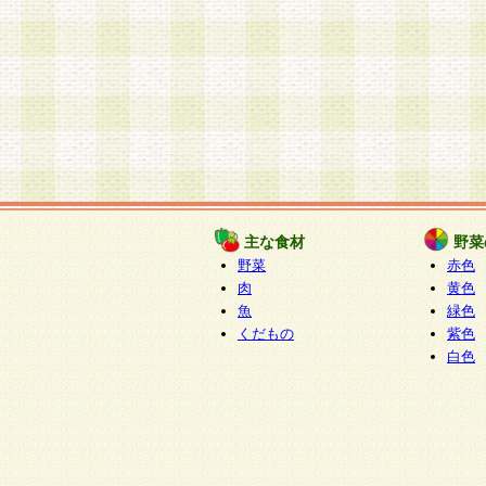
主な食材
野菜
野菜
赤色
肉
黄色
魚
緑色
くだもの
紫色
白色