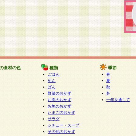
の食材の色
種類
季節
ごはん
春
めん
夏
ぱん
秋
野菜のおかず
冬
お肉のおかず
一年を通して
お魚のおかず
たまごのおかず
サラダ
シチュー・スープ
その他のおかず